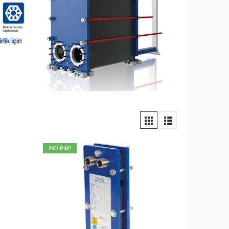
İNDİRİM!