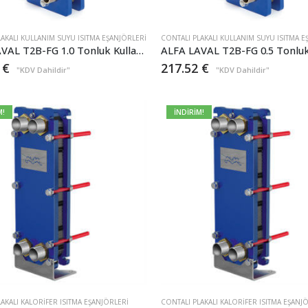
LAKALI KULLANIM SUYU ISITMA EŞANJÖRLERI
CONTALI PLAKALI KULLANIM SUYU ISITMA E
ALFA LAVAL T2B-FG 1.0 Tonluk Kullanım Suyu Plakalı Eşanjör – Isıtma 50.000kcal/h
9
€
217.52
€
"KDV Dahildir"
"KDV Dahildir"
M!
İNDİRİM!
AKALI KALORIFER ISITMA EŞANJÖRLERI
CONTALI PLAKALI KALORIFER ISITMA EŞANJ