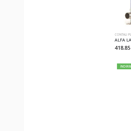
CONTALI P
418.8
İNDİRİ