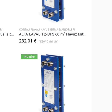
RI
CONTALI PLAKALI HAVUZ ISITMA EŞANJÖRLERI
ALFA LAVAL T2-BFG 30 m³ Havuz Isıtma Kapasiteli Plakalı Eşanjör
ALFA LAVAL T2-BFG 60 m³ Havuz Isıtma Kapasiteli Plakalı Eşanjör
232.01
€
"KDV Dahildir"
İNDİRİM!