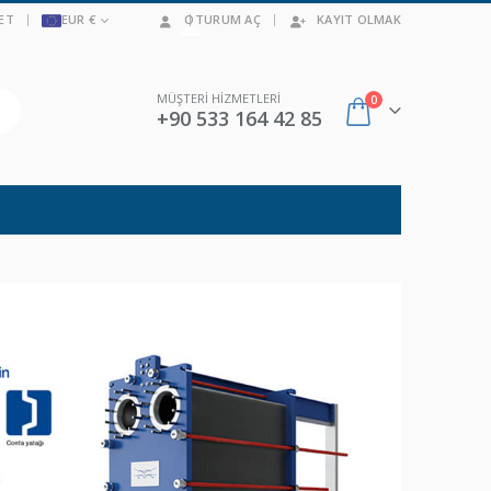
ET
EUR €
OTURUM AÇ
KAYIT OLMAK
MÜŞTERİ HİZMETLERİ
0
+90 533 164 42 85