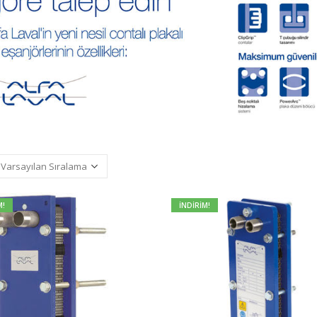
M!
İNDİRİM!