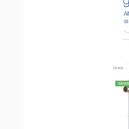
Sırala:
İNDİRİ