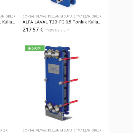
ŞANJÖRLERI
CONTALI PLAKALI KULLANIM SUYU ISITMA EŞANJÖRLERI
ALFA LAVAL T2B-FG 0.5 Tonluk Kullanım Suyu Plakalı Eşanjör – Isıtma 25.000kcal/h
ALFA LAVAL T2B-FG 0.5 Tonluk Kullanım Suyu Plakalı Eşanjör – Isıtma 25.000kcal/h
217.57
€
"KDV Dahildir"
İNDİRİM!
ÖRLERI
CONTALI PLAKALI KULLANIM SUYU ISITMA EŞANJÖRLERI