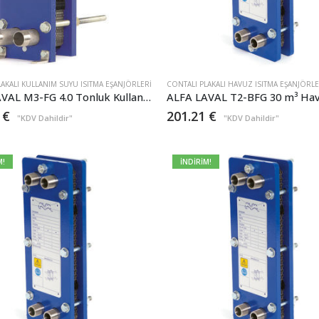
LAKALI KULLANIM SUYU ISITMA EŞANJÖRLERI
CONTALI PLAKALI HAVUZ ISITMA EŞANJÖRLE
ALFA LAVAL M3-FG 4.0 Tonluk Kullanım Suyu Plakalı Eşanjör – Isıtma 200.000kcal/h
5
€
201.21
€
"KDV Dahildir"
"KDV Dahildir"
M!
İNDİRİM!