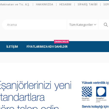
|
akinaları ve Tic. A.Ş.
HAKKIMIZDA
HESABIM
SIPARIŞ TAKIBI
SEP
Tüm Kategoriler
ÖNEMLİ BİLGİ
İLETİŞİM
FİYATLARIMIZA KDV DAHİLDİR