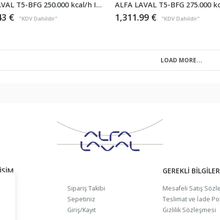
ALFA LAVAL T5-BFG 250.000 kcal/h Isıtma İhtiyacı Plakalı Eşanjör
43
€
1,311.99
€
"KDV Dahildir"
"KDV Dahildir"
LOAD MORE...
IŞIM
GEREKLI BILGILER
da
Sipariş Takibi
Mesafeli Satış Sözl
Sepetiniz
Teslimat ve İade Pol
Giriş/Kayıt
Gizlilik Sözleşmesi