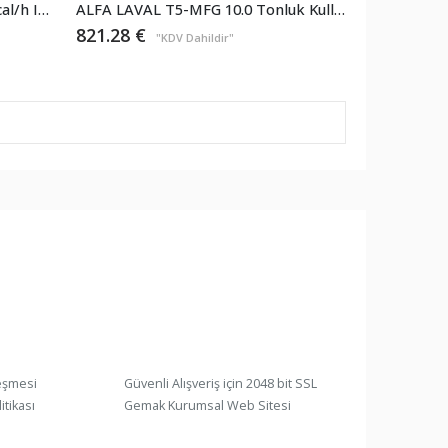
ALFA LAVAL T5-BFG 275.000 kcal/h Isıtma İhtiyacı Plakalı Eşanjör
ALFA LAVAL T5-MFG 10.0 Tonluk Kullanım Suyu Plakalı Eşanjör – Isıtma 500.000kcal/h
821.28
€
"KDV Dahildir"
eşmesi
Güvenli Alışveriş için 2048 bit SSL
itikası
Gemak Kurumsal Web Sitesi