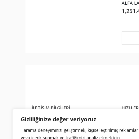
1,251.
İLETIŞIM BILGILERI
HIZLI ER
Gizliliğinize değer veriyoruz
ADRES:
Alcı OSB Mahallesi 2032 Cad. No: 1 / 1
Hakkımız
SİNCAN / ANKARA
Ürünler
Tarama deneyiminizi geliştirmek, kişiselleştirilmiş reklamlar
Hesabım
T.:
+90 (312) 394 77 94 - +90 (533 595 50 94
veya içerik sunmak ve trafiğimizi analiz etmek için