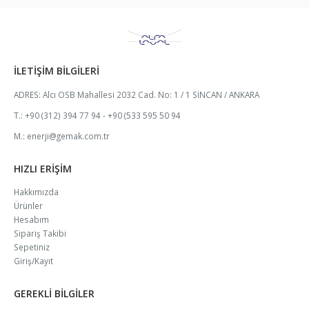
İLETIŞIM BILGILERI
ADRES:
Alcı OSB Mahallesi 2032 Cad. No: 1 / 1 SİNCAN / ANKARA
T.:
+90 (312) 394 77 94 - +90 (533 595 50 94
M.:
enerji@gemak.com.tr
HIZLI ERIŞIM
Hakkımızda
Ürünler
Hesabım
Sipariş Takibi
Sepetiniz
Giriş/Kayıt
GEREKLI BILGILER