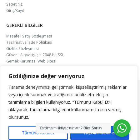
Sepetiniz
Giriş/Kayıt
GEREKLI BILGILER
Mesafeli Satış Sözleşmesi
Teslimat ve İade Politikası
Gizlilik Sözleşmesi
Güvenli Alışveriş için 2048 bit SSL
Gemak Kurumsal Web Sitesi
Gizliliğinize değer veriyoruz
Tarama deneyiminizi geliştirmek, kişiselleştirilmiş reklamlar
veya içerik sunmak ve trafiğimizi analiz etmek için
tanımlama bilgileri kullanıyoruz. "Tümünü Kabul Et"i
tıklayarak, tanımlama bilgilerini kullanmamıza izin vermiş
olursunuz.
PCI-DSS Ödeme Güvenliği
Yardıma mı ihtiyacınız var ?
Bize Sorun
7/24 Canlı Destek
Tümünü Reddet
Hepsini kabul et
Copyright 2020 © Gemak Gıda Endüstri Makinaları ve Tic. A.Ş.
Korumalı Alışveriş