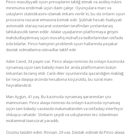
Pinco məsuliyyətli oyun prinsiplərini təbliğ etmək və asılılıq riskini
minimuma endirmək üçün daim çalışır. Oyunçulara mərc və
uduşların statistikasını izləmək imkanı verilir ki, bu da onların oyun
prosesinə nəzarət etməsinə kömək edir. Şübhəli hesab fəaliyyəti
avtomatik olaraq nəzarət sistemləri tərəfindən yoxlanılaraq
təhlükəsizlik təmin edilir. Ailələr uşaqlarının platformaya girişini
məhdudlaşdırmaq üçün müvafiq mühafizə tədbirlərindən istifadə
edə bilərlər. Pinco həmçinin problemli oyun hallarında peşəkar
dəstək xidmətlərinə istinadlar təklif edir.
Adım Cavid, 34 yaşım var. Pinco əlaqə nömrəsi ilə onlayn kazinoda
oynamaq üçün tam bələdçi məni bir anda platformanın bütün
imkanları ilə tanış etdi. Canlı diler oyunlarında qazandığım məbləğ
bir neçə dəqiqə ərzində hesabıma köçürüldü, bu sürət məni
heyrətləndirdi.
Mən Aygün, 41 yaş. Bu kazinoda oynamaq qərarımdan çox
məmnunam. Pinco əlaqə nömrəsi ilə onlayn kazinoda oynamaq
üçün tam bələdçi vasitəsilə məlumatlandım və istifadəçi interfeysi
olduqca rahatdır. Slotların çeşidi və uduşlarımın tez ödənilməsi
mükəmməl təəssürat yaradıb.
Özümü təqdim edim, Rövşən, 29 yaş. Dəstək xidməti ilə Pinco əlaqə