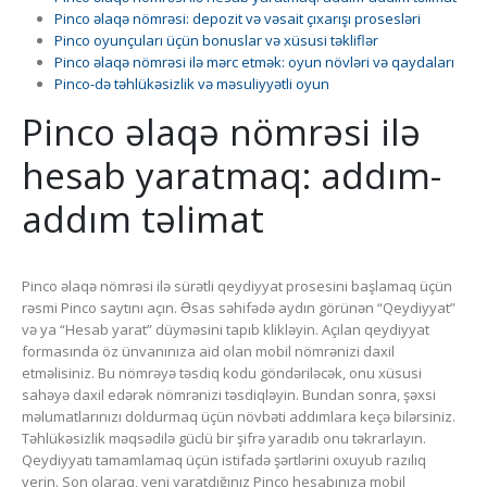
Pinco əlaqə nömrəsi: depozit və vəsait çıxarışı prosesləri
Pinco oyunçuları üçün bonuslar və xüsusi təkliflər
Pinco əlaqə nömrəsi ilə mərc etmək: oyun növləri və qaydaları
Pinco-də təhlükəsizlik və məsuliyyətli oyun
Pinco əlaqə nömrəsi ilə
hesab yaratmaq: addım-
addım təlimat
Pinco əlaqə nömrəsi ilə sürətli qeydiyyat prosesini başlamaq üçün
rəsmi Pinco saytını açın. Əsas səhifədə aydın görünən “Qeydiyyat”
və ya “Hesab yarat” düyməsini tapıb klikləyin. Açılan qeydiyyat
formasında öz ünvanınıza aid olan mobil nömrənizi daxil
etməlisiniz. Bu nömrəyə təsdiq kodu göndəriləcək, onu xüsusi
sahəyə daxil edərək nömrənizi təsdiqləyin. Bundan sonra, şəxsi
məlumatlarınızı doldurmaq üçün növbəti addımlara keçə bilərsiniz.
Təhlükəsizlik məqsədilə güclü bir şifrə yaradıb onu təkrarlayın.
Qeydiyyatı tamamlamaq üçün istifadə şərtlərini oxuyub razılıq
verin. Son olaraq, yeni yaratdığınız Pinco hesabınıza mobil