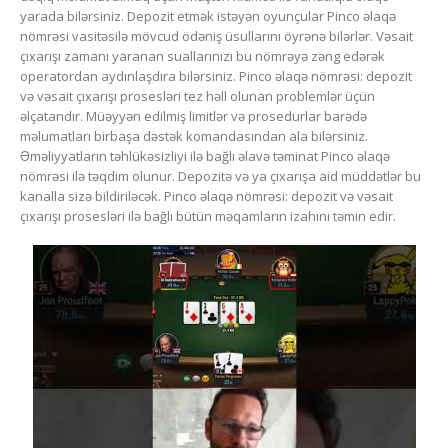
yarada bilərsiniz. Depozit etmək istəyən oyunçular Pinco əlaqə
nömrəsi vasitəsilə mövcud ödəniş üsullarını öyrənə bilərlər. Vəsait
çıxarışı zamanı yaranan suallarınızı bu nömrəyə zəng edərək
operatordan aydınlaşdıra bilərsiniz. Pinco əlaqə nömrəsi: depozit
və vəsait çıxarışı prosesləri tez həll olunan problemlər üçün
əlçatandır. Müəyyən edilmiş limitlər və prosedurlar barədə
məlumatları birbaşa dəstək komandasından ala bilərsiniz.
Əməliyyatların təhlükəsizliyi ilə bağlı əlavə təminat Pinco əlaqə
nömrəsi ilə təqdim olunur. Depozitə və ya çıxarışa aid müddətlər bu
kanalla sizə bildiriləcək. Pinco əlaqə nömrəsi: depozit və vəsait
çıxarışı prosesləri ilə bağlı bütün məqamların izahını təmin edir.