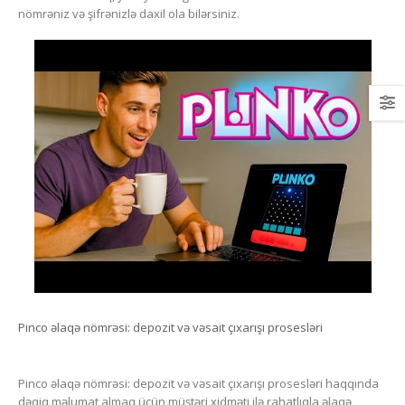
nömrəniz və şifrənizlə daxil ola bilərsiniz.
Pinco əlaqə nömrəsi: depozit və vəsait çıxarışı prosesləri
Pinco əlaqə nömrəsi: depozit və vəsait çıxarışı prosesləri haqqında
dəqiq məlumat almaq üçün müştəri xidməti ilə rahatlıqla əlaqə