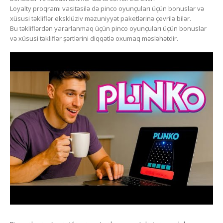
Loyalty proqramı vasitəsilə də pinco oyunçuları üçün bonuslar və
xüsusi təkliflər eksklüziv məzuniyyət paketlərinə çevrilə bilər.
Bu təkliflərdən yararlanmaq üçün pinco oyunçuları üçün bonuslar
və xüsusi təkliflər şərtlərini diqqətlə oxumaq məsləhətdir.