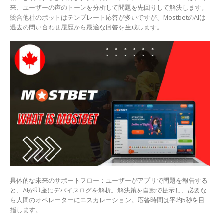
来、ユーザーの声のトーンを分析して問題を先回りして解決します。
競合他社のボットはテンプレート応答が多いですが、MostbetのAIは
過去の問い合わせ履歴から最適な回答を生成します。
具体的な未来のサポートフロー：ユーザーがアプリで問題を報告する
と、AIが即座にデバイスログを解析。解決策を自動で提示し、必要な
ら人間のオペレーターにエスカレーション。応答時間は平均5秒を目
指します。