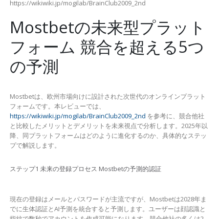
https://wikiwiki.jp/mogilab/BrainClub2009_2nd
Mostbetの未来型プラット
フォーム 競合を超える5つ
の予測
Mostbetは、欧州市場向けに設計された次世代のオンラインプラット
フォームです。本レビューでは、
https://wikiwiki.jp/mogilab/BrainClub2009_2nd
を参考に、競合他社
と比較したメリットとデメリットを未来視点で分析します。2025年以
降、同プラットフォームはどのように進化するのか、具体的なステッ
プで解説します。
ステップ1 未来の登録プロセス Mostbetの予測的認証
現在の登録はメールとパスワードが主流ですが、Mostbetは2028年ま
でに生体認証とAI予測を統合すると予測します。ユーザーは顔認識と
指紋で数秒でアカウントを作成可能になります。競合他社の多くは2