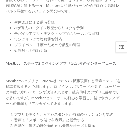
段階認証に留まる一方、Mostbetは行動パターンから自動的に認証レ
ベルを調整するシステムを開発中です。
生体認証による瞬時登録
AIが過去のログイン履歴からリスクを予測
モバイルアプリとデスクトップ間のシームレス同期
ワンクリックで複数通貨対応
プライバシー保護のための分散型ID管理
規制対応の自動更新
Mostbet – ステップ2 ログインとアプリ 2027年のインターフェース
Mostbetのアプリは、2027年までにAR（拡張現実）と音声コマンドを
標準搭載すると予測します。ログインはパスワード不要で、ユーザー
の声紋と歩行パターンで認証されます。競合他社のアプリは静的なUI
が多いですが、Mostbetはユーザーの好みを学習し、賭けやカジノゲ
ームの推奨をリアルタイムで更新します。
アプリを開くと、AIアシスタントが前回のセッションを要約
音声で「スポーツ賭けを表示」と指示する
自動的に過去の賭け傾向から最適なオッズを提示