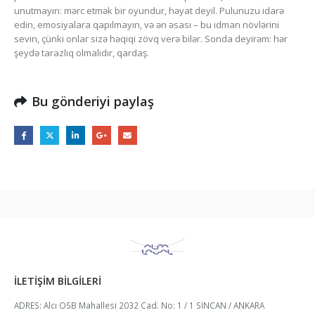
unutmayın: mərc etmək bir oyundur, həyat deyil. Pulunuzu idarə
edin, emosiyalara qapılmayın, və ən əsası – bu idman növlərini
sevin, çünki onlar sizə həqiqi zövq verə bilər. Sonda deyirəm: hər
şeydə tarazlıq olmalıdır, qardaş.
Bu gönderiyi paylaş
İLETIŞIM BILGILERI
ADRES:
Alcı OSB Mahallesi 2032 Cad. No: 1 / 1 SİNCAN / ANKARA