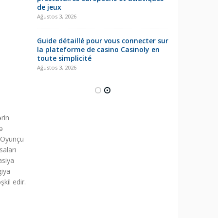
de jeux
Ağustos 4, 2026
Ağustos 3, 2026
Top Online Casinos That Offer
nnecter sur
Payouts: Rapid Withdrawal Times &
Guide détaillé
sinoly en
Reliable Payment Methods in the UK
la plateforme 
toute simplici
Ağustos 4, 2026
Ağustos 3, 2026
rin
ə
a Oyunçu
saları
asiya
giya
kil edir.