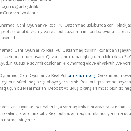
 üçün uyğunlaşdırılıb.
n müntəzəm yoxlanılır.
Oynamaq: Canlı Oyunlar və Real Pul Qazanmaq üslubunda canlı blackja
n professional davranışı və real pul qazanma imkanı bu oyunu əla edir.
asan idi.
namaq: Canlı Oyunlar və Real Pul Qazanmaq təklifini kənarda yaşayar
real kazinoda oturmuşam. Qazanclarımı rahatlıqla çıxarda bilmək və 24/
dür. Xüsusilə sevimli dealerlar ilə oynamaq əlavə əhval-ruhiyyə verir
 Oynamaq: Canlı Oyunlar və Real Pul
ormanizmir.org
Qazanmaq mövz
 və oyunun sürəti heç bir şübhəyə yer vermir. Real pul qazanmaq həyəca
maq üçün bu ideal məkan. Depozit və uduş çıxarışları məsələləri də heç
aq: Canlı Oyunlar və Real Pul Qazanmaq imkanını ara-sıra istirahət ü
tip masalar təkrar oluna bilir. Real pul qazanmaq mümkündür, amma udu
 normal bir yerdir.