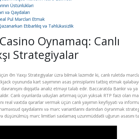
de jeux
ının Üstünlükləri
ustos 4, 2026
Ağustos 3, 2026
ri və Qaydaları
al Pul Mərcləri Etmək
p Online Casinos That Offer
zanarkən Etibarlılıq və Təhlükəsizlik
youts: Rapid Withdrawal Times &
Guide détaillé pour vous co
liable Payment Methods in the UK
la plateforme de casino Ca
 Casino Oynamaq: Canlı
toute simplicité
ustos 4, 2026
Ağustos 3, 2026
ı Strategiyalar
n Ən Yaxşı Strategiyalar üzrə bilmək lazımdır ki, canlı ruletdə mərclə
lackjack oyununda kart sayımının əsas prinsiplərini tətbiq etmək qələbəy
ın davranışını diqqətlə analiz etməyi tələb edir. Baccaratda Bankir və y
aldır. Canlı oyunlarda uduşları artırmaq üçün yüksək RTP faizi olan ma
ı real vaxtda qərarlar vermək üçün canlı yayımın keyfiyyəti və inform
ünəməxsud qaydalarını və mərc variantlarını dərindən öyrənmək strate
 və düşünülmüş mərc limitləri saxlamaq uzunmüddətli uğurun əsasını təş