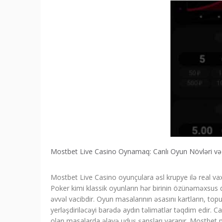
Mostbet Live Casino Oynamaq: Canlı Oyun Növləri və
Mostbet Live Casino oyunçulara əsl krupye ilə real va
Poker kimi klassik oyunların hər birinin özünəməxs
əvvəl vacibdir. Oyun masalarının əsasını kartların, topu
yerləşdiriləcəyi barədə aydın təlimatlar təqdim edir. Ca
olan masalarda əlavə uduş şansları yaranır. Mostbe