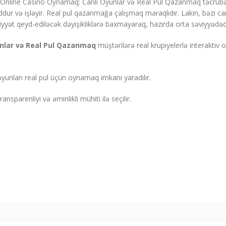
 Online Casino Oynamaq: Canlı Oyunlar və Real Pul Qazanmaq təcrüb
dur və işləyir. Real pul qazanmağa çalışmaq maraqlıdır. Lakin, bəzi can
liyyət qeyd-ediləcək dəyişikliklərə baxmayaraq, hazırda orta səviyyədəd
nlar və Real Pul Qazanmaq
müştərilərə real krupiyelerlə interaktiv 
oyunları real pul üçün oynamaq imkanı yaradılır.
arenliyi və əminlikli mühiti ilə seçilir.