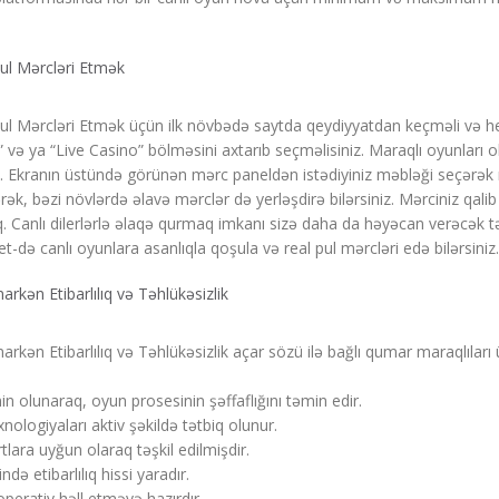
ul Mərcləri Etmək
 Mərcləri Etmək üçün ilk növbədə saytda qeydiyyatdan keçməli və he
və ya “Live Casino” bölməsini axtarıb seçməlisiniz. Maraqlı oyunları ol
un. Ekranın üstündə görünən mərc paneldən istədiyiniz məbləği seçərək
rək, bəzi növlərdə əlavə mərclər də yerləşdirə bilərsiniz. Mərciniz qalib
. Canlı dilerlərlə əlaqə qurmaq imkanı sizə daha da həyəcan verəcək 
-də canlı oyunlara asanlıqla qoşula və real pul mərcləri edə bilərsiniz.
kən Etibarlılıq və Təhlükəsizlik
ən Etibarlılıq və Təhlükəsizlik açar sözü ilə bağlı qumar maraqlıları
n olunaraq, oyun prosesinin şəffaflığını təmin edir.
ologiyaları aktiv şəkildə tətbiq olunur.
ara uyğun olaraq təşkil edilmişdir.
ndə etibarlılıq hissi yaradır.
operativ həll etməyə hazırdır.