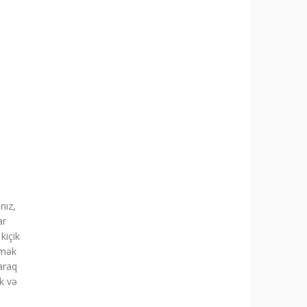
nız,
ar
kiçik
şmək
laraq
k və