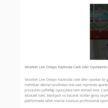
Mostbet Live Onlayn Kazinoda Canlı Diler Oyunlarının 
Mostbet Live Onlayn Kazinoda canlı diler oyunları ilə 
mehriban dilerlər tərəfindən real vaxt rejimində aparıl
prosesinin şəffaflığı oyunçulara tam etimad verir. Can
Müxtəlif rulet, blackjack və bacarat stolları geniş seçim
platformada rahat mərclə özünüzü professional oyunçu