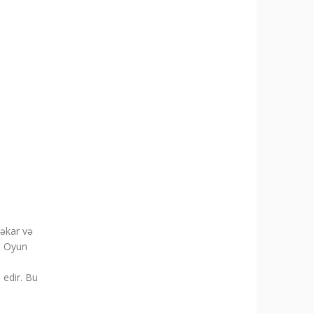
şəkar və
r. Oyun
.
 edir. Bu